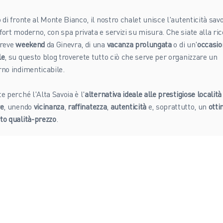
 di fronte al Monte Bianco, il nostro chalet unisce l'autenticità sav
fort moderno, con spa privata e servizi su misura. Che siate alla ri
breve
weekend
da Ginevra, di una
vacanza prolungata
o di un'
occasio
le
, su questo blog troverete tutto ciò che serve per organizzare un
rno indimenticabile.
e perché l'Alta Savoia è l'
alternativa ideale alle prestigiose località
re
, unendo
vicinanza
,
raffinatezza
,
autenticità
e, soprattutto, un
ott
to qualità-prezzo
.
osts