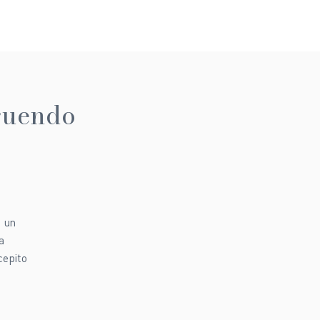
eguendo
i un
a
cepito