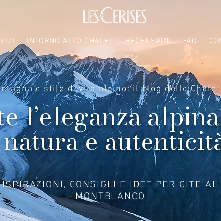
VIZI
INTORNO ALLO CHALET
RECENSIONI
FAQ
CO
ntagna e stile di vita alpino: il blog dello Chale
e l’eleganza alpina 
natura e autenticit
ISPIRAZIONI, CONSIGLI E IDEE PER GITE AL
MONTBLANCO