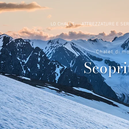
LO CHALET
ATTREZZATURE E SER
Chalet di mo
Scoprit