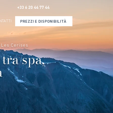
+33 6 20 44 77 44
NTATTI
PREZZI E DISPONIBILITÀ
t Les Cerises
tra spa,
à