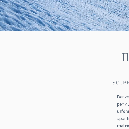
I
SCOPR
Benven
per vi
un'ora
spunti
matrim