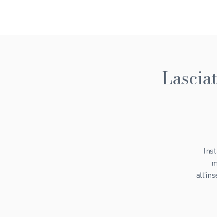
Lascia
Inst
m
all’in