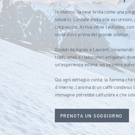
In inverno, la neve brilla come una pioggi
selvatici. L’estate invita alle escursioni
crepuscolo. Arriva infine l’autunno, con
veste d’oro prima del grande silenzio.
Guidati da Agnès e Laurent, innamorati de
tradizionali e i laboratori artigianali do
un'esperienza intima, un incontro autent
Qui ogni dettaglio conta: la fiamma che d
d’inverno, l’aroma di un caffè condiviso 
immagine potrebbe catturare e che solo 
PRENOTA UN SOGGIORNO