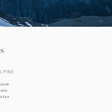
s
ALPINE
azione
a solo
orta e
,