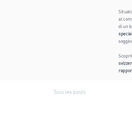
Situato
al com
di un 
specia
soggio
Scoprit
svizze
rappor
Tous les posts
Tous les p