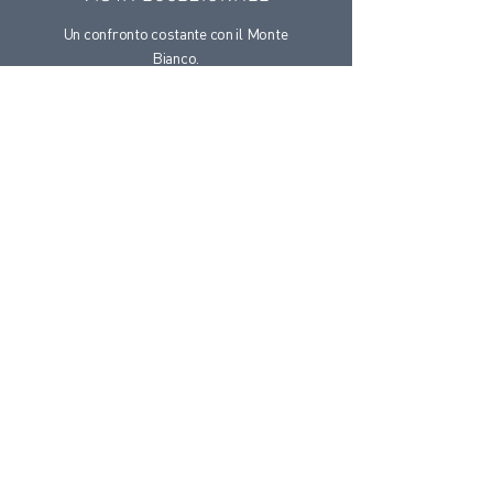
Un confronto costante con il Monte
Bianco.
PROCHE DE CHEZ VOUS
A breve distanza dalla Riviera del
Lemano e facilmente raggiungibile
dall'Italia.
ESPERIENZA PERSONALIZZATA