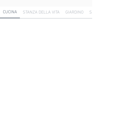
CUCINA
STANZA DELLA VITA
GIARDINO
SPAZIO MONTAGNA