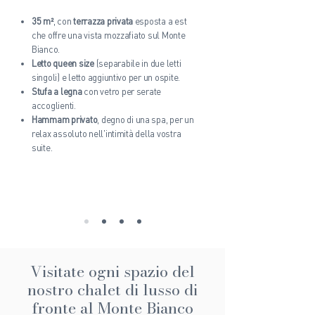
35 m²
, con
terrazza privata
esposta a est
che offre una vista mozzafiato sul Monte
Bianco.
Letto queen size
(separabile in due letti
singoli) e letto aggiuntivo per un ospite.
Stufa a legna
con vetro per serate
accoglienti.
Hammam privato
, degno di una spa, per un
relax assoluto nell'intimità della vostra
suite.
Visitate ogni spazio del
nostro chalet di lusso di
fronte al Monte Bianco