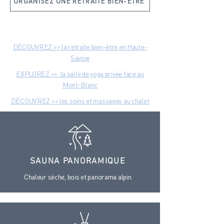
ORGANISEZ UNE RETRAITE BIEN-ÊTRE
DÉCOUVREZ >>
la retraite bien-être en Haute-
Savoie
EXPLOREZ >>
la salle de yoga privée face au
Mont-Blanc
DÉCOUVREZ >>
les soins et massages au chalet
SAUNA PANORAMIQUE
Chaleur sèche, bois et panorama alpin.