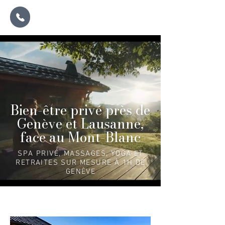
Bien-être privé près de
Genève et Lausanne,
face au Mont-Blanc
SPA PRIVÉ, MASSAGES, YOGA ET
RETRAITES SUR MESURE À 1H DE
GENÈVE