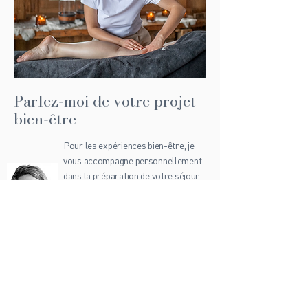
Parlez-moi de votre projet
bien-être
Pour les expériences bien-être, je
vous accompagne personnellement
dans la préparation de votre séjour.
Réflexologie plantaire, relaxation
sonore, soins doux, Private Spa Day
ou retraite intimiste : je vous aide à
imaginer une parenthèse juste, fluide
et adaptée à votre rythme.
Appelez-moi (Agnès) au +33 6 89 69 00 35
pour imaginer votre expérience bien-être.